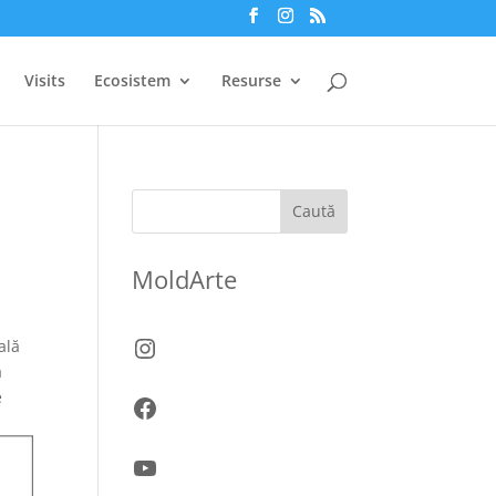
Visits
Ecosistem
Resurse
Caută
MoldArte
Instagram
ală
ă
e
Facebook
YouTube