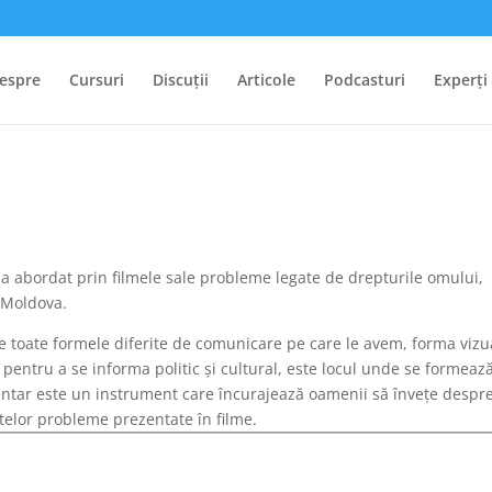
espre
Cursuri
Discuții
Articole
Podcasturi
Experți
 a abordat prin filmele sale probleme legate de drepturile omului,
n Moldova.
re toate formele diferite de comunicare pe care le avem, forma vizu
entru a se informa politic și cultural, este locul unde se formeaz
entar este un instrument care încurajează oamenii să învețe despr
itelor probleme prezentate în filme.