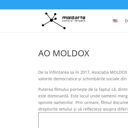
D
AO MOLDOX
De la înființarea sa în 2017, Asociația MOLDOX
valorile democratice și schimbările sociale di
Puterea filmului pornește de la faptul că, dint
este dominantă. Este locul unde oamenii merg p
opiniile oamenilor. Prin urmare, filmul docum
drepturile omului și să reflecteze asupra difer