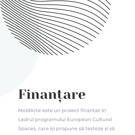
Finanțare
MoldArte este un proiect finanțat în
cadrul programului European Cultural
Spaces, care își propune să testeze și să