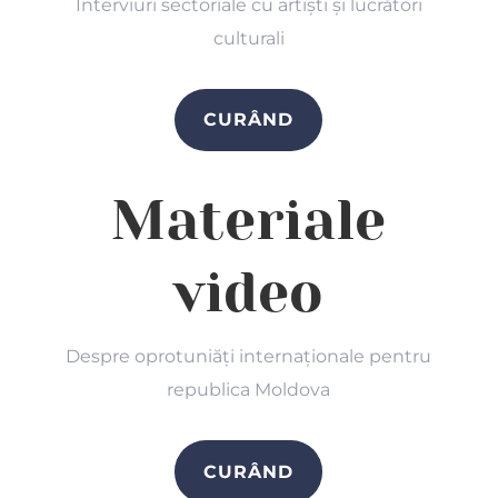
Interviuri sectoriale cu artiști și lucrători
culturali
CURÂND
Materiale
video
Despre oprotuniăți internaționale pentru
republica Moldova
CURÂND