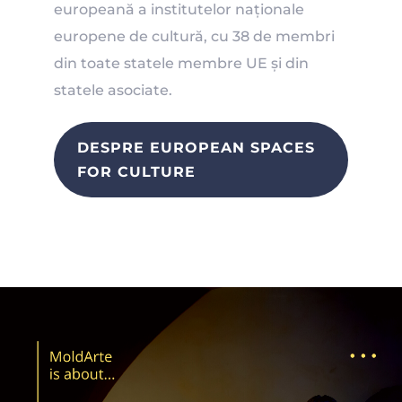
europeană a institutelor naționale
europene de cultură, cu 38 de membri
din toate statele membre UE și din
statele asociate.
DESPRE EUROPEAN SPACES
FOR CULTURE