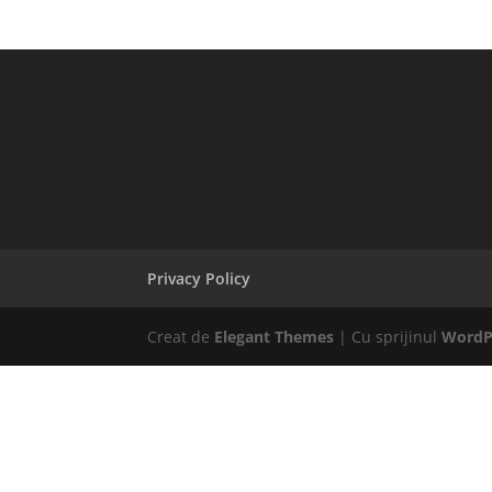
Privacy Policy
Creat de
Elegant Themes
| Cu sprijinul
WordP