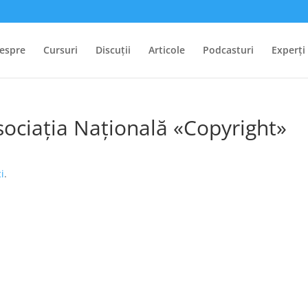
espre
Cursuri
Discuții
Articole
Podcasturi
Experți
sociația Națională «Copyright»
ci
.