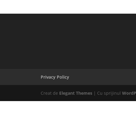
Privacy Policy
Creat de
Elegant Themes
| Cu sprijinul
WordP