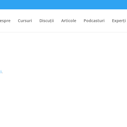
espre
Cursuri
Discuții
Articole
Podcasturi
Experți
i
.