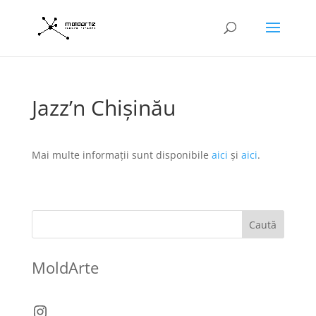
Jazz’n Chişinău
Mai multe informații sunt disponibile
aici
și
aici
.
Caută
MoldArte
Instagram